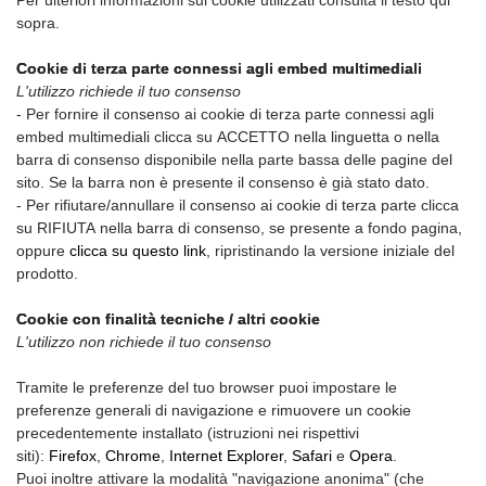
Per ulteriori informazioni sui cookie utilizzati consulta il testo qui
sopra.
Cookie di terza parte connessi agli embed multimediali
L'utilizzo richiede il tuo consenso
- Per fornire il consenso ai cookie di terza parte connessi agli
embed multimediali clicca su ACCETTO nella linguetta o nella
barra di consenso disponibile nella parte bassa delle pagine del
sito. Se la barra non è presente il consenso è già stato dato.
- Per rifiutare/annullare il consenso ai cookie di terza parte clicca
su RIFIUTA nella barra di consenso, se presente a fondo pagina,
oppure
clicca su questo link
, ripristinando la versione iniziale del
prodotto.
Cookie con finalità tecniche / altri cookie
L'utilizzo non richiede il tuo consenso
Tramite le preferenze del tuo browser puoi impostare le
preferenze generali di navigazione e rimuovere un cookie
precedentemente installato (istruzioni nei rispettivi
siti):
Firefox
,
Chrome
,
Internet Explorer
,
Safari
e
Opera
.
Puoi inoltre attivare la modalità "navigazione anonima" (che