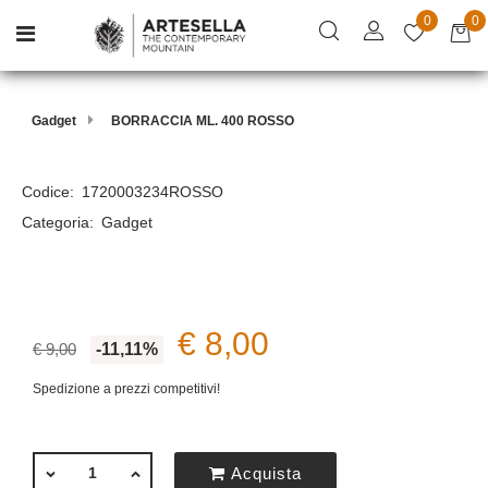
0
0
Open menu
Gadget
BORRACCIA ML. 400 ROSSO
Codice:
1720003234ROSSO
Categoria:
Gadget
€ 8,00
€ 9,00
-11,11%
Spedizione a prezzi competitivi!
QUANTITÀ
Acquista