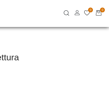
0
0
ttura